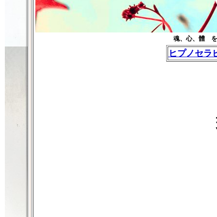
魂、心、體
ヒプノセラ